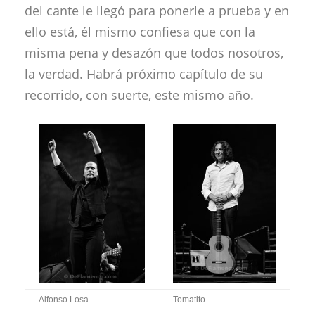
del cante le llegó para ponerle a prueba y en
ello está, él mismo confiesa que con la
misma pena y desazón que todos nosotros,
la verdad. Habrá próximo capítulo de su
recorrido, con suerte, este mismo año.
Alfonso Losa
Tomatito