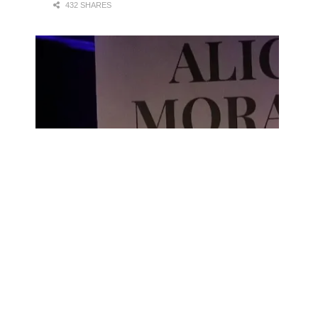
432 SHARES
CDS DE FLAMENCO
Alicia Morales recupera el legado