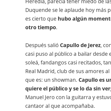
Heredia, parecía tener miedo de las
Duquende se le aplaude hoy más po
es cierto que
hubo algún momento e
otro tiempo
.
Después salió
Capullo de Jerez
, co
casi puso al público a bailar desde 
soleá, fandangos casi recitados, tan
Real Madrid, club de sus amores al 
que es: un showman.
Capullo es u
quiere el público y se lo da sin v
Manuel Jero con la guitarra y estuvo 
cantaor al que acompañaba.