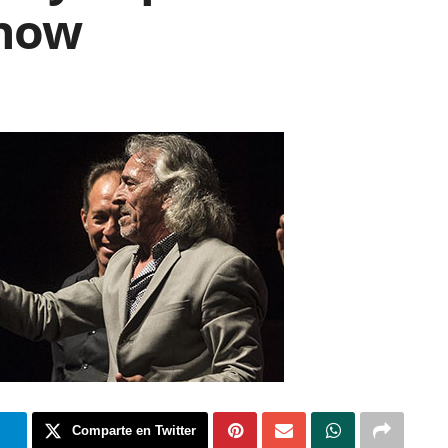
show
m
Comparte en Twitter