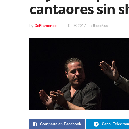
cantaores sin 
by
DeFlamenco
12 06 2017
in
Reseñas
Comparte en Facebook
Canal Telegra