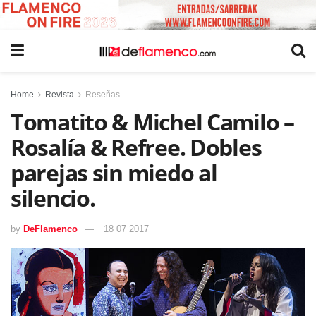
Home
Revista
Reseñas
Tomatito & Michel Camilo –
Rosalía & Refree. Dobles
parejas sin miedo al
silencio.
by
DeFlamenco
18 07 2017