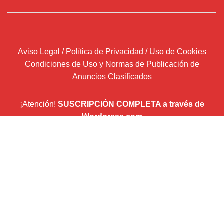
Aviso Legal / Política de Privacidad / Uso de Cookies
Condiciones de Uso y Normas de Publicación de
Anuncios Clasificados
¡Atención!
SUSCRIPCIÓN COMPLETA a través de
Wordpress.com
Introduce tu correo electrónico y recibirás un email por
cada entrada que publiquemos.
Dirección
de
correo
Suscribir
electrónico