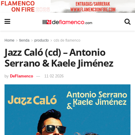
Home
tienda
producto
cds de flamenco
Jazz Caló (cd) – Antonio
Serrano & Kaele Jiménez
by
DeFlamenco
11 02 2026