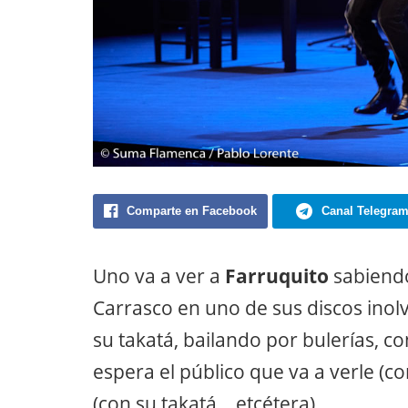
Comparte en Facebook
Canal Telegra
Uno va a ver a
Farruquito
sabiendo
Carrasco en uno de sus discos inolv
su takatá, bailando por bulerías, c
espera el público que va a verle (c
(con su takatá… etcétera).