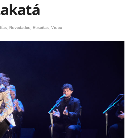
takatá
fías
,
Novedades
,
Reseñas
,
Video