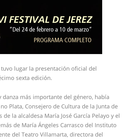
uvo lugar la presentación oficial del
écimo sexta edición.
 y danza más importante del género, había
no Plata, Consejero de Cultura de la Junta de
 de la alcaldesa María José García Pelayo y el
emás de María Ángeles Carrasco del Instituto
te del Teatro Villamarta, directora del