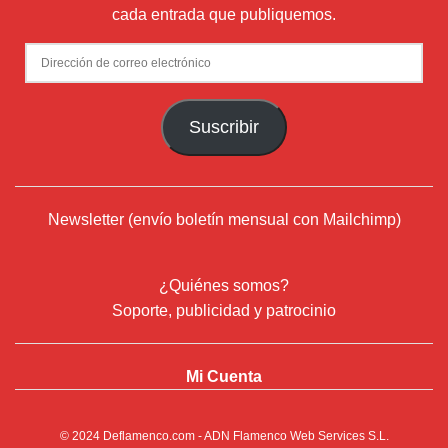
cada entrada que publiquemos.
Dirección
de
correo
Suscribir
electrónico
Newsletter (envío boletín mensual con Mailchimp)
¿Quiénes somos?
Soporte, publicidad y patrocinio
Mi Cuenta
© 2024
Deflamenco.com
- ADN Flamenco Web Services S.L.