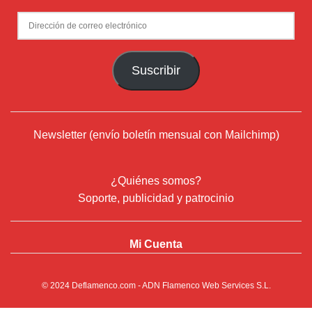
Dirección
de
correo
Suscribir
electrónico
Newsletter (envío boletín mensual con Mailchimp)
¿Quiénes somos?
Soporte, publicidad y patrocinio
Mi Cuenta
© 2024
Deflamenco.com
- ADN Flamenco Web Services S.L.