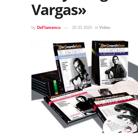
Vargas»
by
DeFlamenco
20 03 2020
in
Video