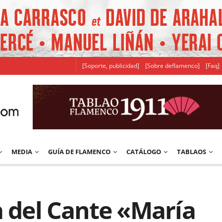
[Soporte, publicidad]
[Sobre deflamenco]
[Faq]
MEDIA
GUÍA DE FLAMENCO
CATÁLOGO
TABLAOS
a del Cante «María