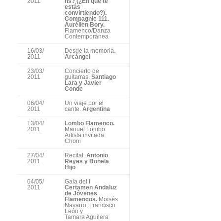
2011
ns? (¿En qué te
estás
convirtiendo?).
Compagnie 111.
Aurélien Bory.
Flamenco/Danza
Contemporánea
16/03/
Desde la memoria.
2011
Arcángel
23/03/
Concierto de
2011
guitarras.
Santiago
Lara y Javier
Conde
06/04/
Un viaje por el
2011
cante.
Argentina
13/04/
Lombo Flamenco.
2011
Manuel Lombo.
Artista invitada:
Choni
27/04/
Recital.
Antonio
2011
Reyes y Bonela
Hijo
04/05/
Gala del
I
2011
Certamen Andaluz
de Jóvenes
Flamencos.
Moisés
Navarro, Francisco
León y
Tamara Aguilera