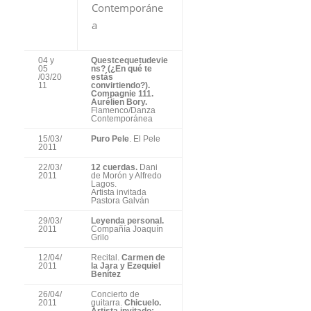
Contemporáne
a
04 y
Questcequetudevie
05
ns? (¿En qué te
/03/20
estás
11
convirtiendo?).
Compagnie 111.
Aurélien Bory.
Flamenco/Danza
Contemporánea
15/03/
Puro Pele
. El Pele
2011
22/03/
12 cuerdas.
Dani
2011
de Morón y Alfredo
Lagos.
Artista invitada
Pastora Galván
29/03/
Leyenda personal.
2011
Compañía Joaquín
Grilo
12/04/
Recital.
Carmen de
2011
la Jara y Ezequiel
Benítez
26/04/
Concierto de
2011
guitarra.
Chicuelo.