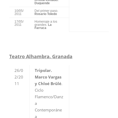
Artista invitado:
Duquende
10/05/
Del primer paso.
2011
Rosario Toledo
17/05/
Homenaje a los
2011
grandes.
La
Farruca
Teatro Alhambra. Granada
26/0
Tripolar.
2/20
Marco Vargas
11
y Chloé Brûlé
.
Ciclo
Flamenco/Danz
a
Contemporáne
a