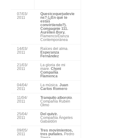
07/03/
Questcequetudevie
2011
ns? (¿En qué te
estás
convirtiendo?).
Compagnie 111.
Aurélien Bory.
Flamenco/Danza
Contemporánea
14/03/
Raíces del alma.
2011
Esperanza
Fernández
21/03/
La gloria de mi
2011
mare.
Choni
Compañía
Flamenca
04/04/
La música.
Juan
2011
Carlos Romero
11/04/
Tranquilo alboroto
.
2011
Compañía Rubén
Olmo
25/04/
Del quivir.
2011
Compañía Ángeles
Gabaldón
09/05/
Tres movimientos,
2011
tres puñales.
Pedro
Sierra