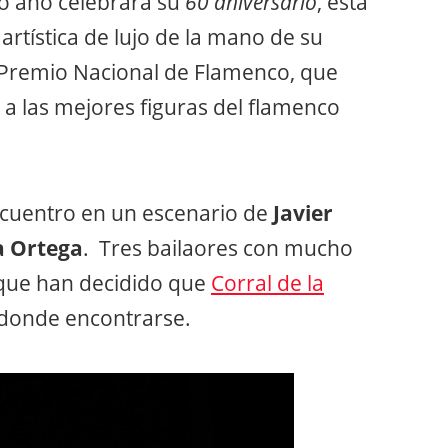
mo año celebrará su
60 aniversario
, está
rtística de lujo de la mano de su
 Premio Nacional de Flamenco, que
a las mejores figuras del flamenco
cuentro en un escenario de
Javier
a Ortega
. Tres bailaores con mucho
 que han decidido que
Corral de la
 donde encontrarse.