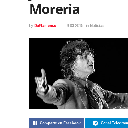
Moreria
by
DeFlamenco
9 03 2015
in
Noticias
Comparte en Facebook
Canal Telegra