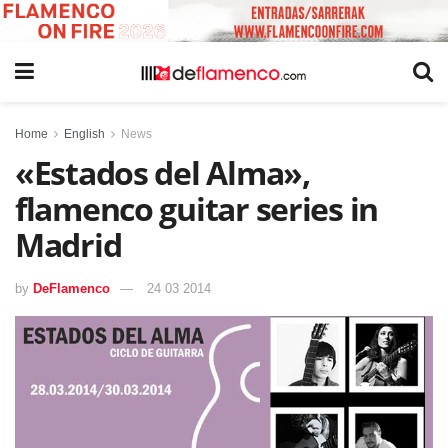
Home
English
News
«Estados del Alma»,
flamenco guitar series in
Madrid
by
DeFlamenco
24 03 2014