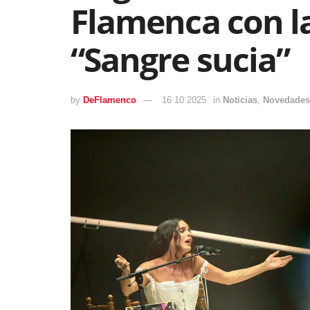
Flamenca con la
“Sangre sucia”
by
DeFlamenco
16 10 2025
in
Noticias
,
Novedades