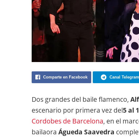
Comparte en Facebook
Canal Telegra
Dos grandes del baile flamenco,
Al
escenario por primera vez del
5 al
Cordobes de Barcelona
, en el marc
bailaora
Águeda Saavedra
complet