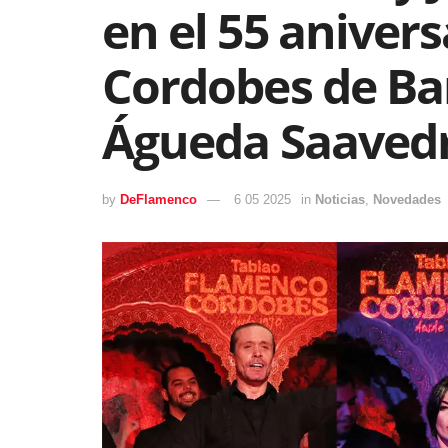
en el 55 anivers
Cordobes de Ba
Águeda Saaved
by
DeFlamenco
6 05 2025
in
Noticias
,
Novedades