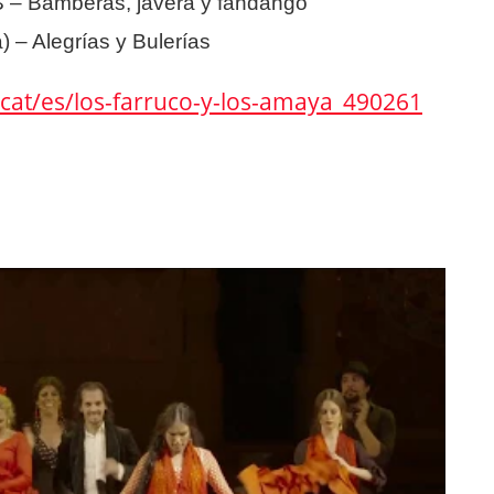
 Bamberas, javera y fandango
– Alegrías y Bulerías
cat/es/los-farruco-y-los-amaya_490261