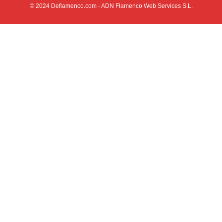
© 2024
Deflamenco.com
- ADN Flamenco Web Services S.L.