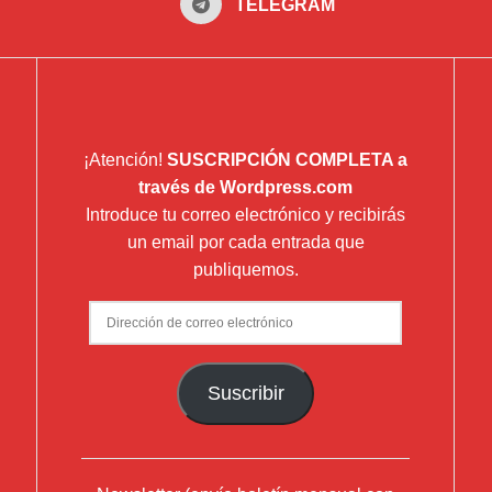
TELEGRAM
¡Atención!
SUSCRIPCIÓN COMPLETA a
través de Wordpress.com
Introduce tu correo electrónico y recibirás
un email por cada entrada que
publiquemos.
Dirección
de
correo
Suscribir
electrónico