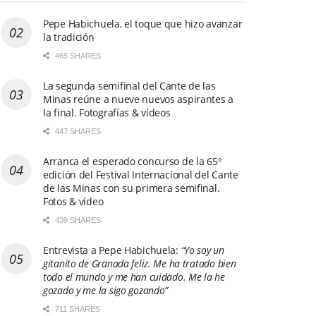
Pepe Habichuela, el toque que hizo avanzar
la tradición
465 SHARES
La segunda semifinal del Cante de las
Minas reúne a nueve nuevos aspirantes a
la final. Fotografías & vídeos
CDS DE
FLAMENCO
447 SHARES
Alicia
Arranca el esperado concurso de la 65º
Morales
edición del Festival Internacional del Cante
de las Minas con su primera semifinal.
recupera
Fotos & vídeo
el
439 SHARES
legado
CDS DE
de El
FLAMENCO
Entrevista a Pepe Habichuela:
“Yo soy un
LIBROS DE
gitanito de Granada feliz. Me ha tratado bien
Mochuelo
«Ibérica»
FLAMENCO
todo el mundo y me han cuidado. Me la he
en
–
«Tirititando
gozado y me la sigo gozando”
su
Chico
de
711 SHARES