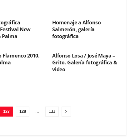
FÍAS
FOTOGRAFÍAS
tográfica
Homenaje a Alfonso
Festival New
Salmerón, galería
a Palma
fotográfica
FÍAS
FOTOGRAFÍAS
o Flamenco 2010.
Alfonso Losa / José Maya –
alma
Grito. Galería fotográfica &
video
127
128
…
133