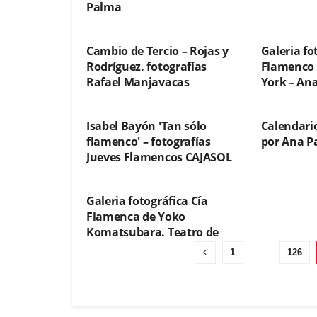
Palma
FOTOGRAFÍAS
FOTOGRA
Cambio de Tercio – Rojas y
Galeria fo
Rodríguez. fotografías
Flamenco 
Rafael Manjavacas
York – An
FOTOGRAFÍAS
FOTOGRA
Isabel Bayón 'Tan sólo
Calendari
flamenco' – fotografías
por Ana P
Jueves Flamencos CAJASOL
FOTOGRAFÍAS
Galeria fotográfica Cía
Flamenca de Yoko
Komatsubara. Teatro de
Madrid
1
…
126