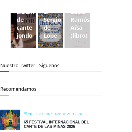
tercer
Pérez
frío»
álbum
&
Lucía
de
Sergio
Ramós
cante
de
Aísa
jondo
Lope
(libro)
Nuestro Twitter - Síguenos
Recomendamos
MIÉ, 29 JUL 2026
- SÁB, 08 AGO 2026
65 FESTIVAL INTERNACIONAL DEL
CANTE DE LAS MINAS 2026