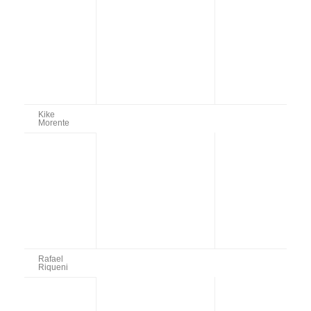
Kike
Morente
Rafael
Riqueni
Enrique
Premio Extraordinario a
Morente
las Artes Literarias, al
grupo
poeta y escritor D. José
Manuel Caballero Bonald.