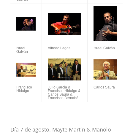
Israel
Alfredo Lagos
Israel Galván
Galván
Francisco
Julio García &
Carlos Saura
Hidalgo
Francisco Hidalgo &
Carlos Saura &
Francisco Bernabé
Día 7 de agosto. Mayte Martin & Manolo