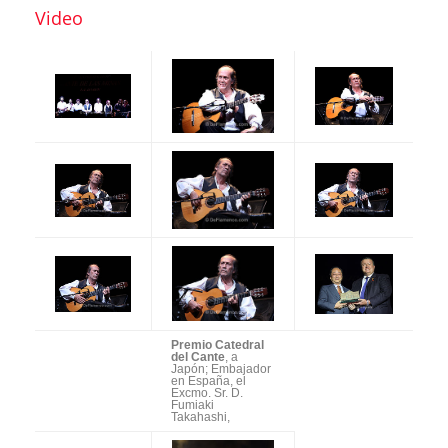
Video
Premio Catedral
del Cante
, a
Japón; Embajador
en España, el
Excmo. Sr. D.
Fumiaki
Takahashi,