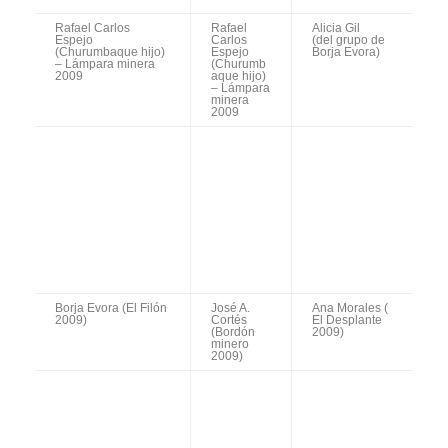
Ana Morales ( El
Ana
Desplante 2009)
Morales (
El
Desplante
2009)
Ana Morales ( El
Ramón
Juan Ramón
Desplante 2009)
Luis
Lucas,
Valcarce
presentador
Siso,
de la Gala
pregonero
50 edición.
Presidente
de la
Región de
Murcia