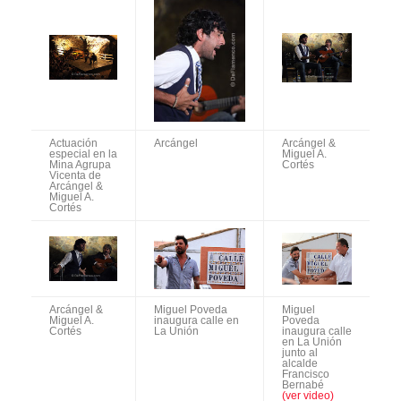
Actuación
Arcángel
Arcángel &
especial en la
Miguel A.
Mina Agrupa
Cortés
Vicenta de
Arcángel &
Miguel A.
Cortés
Arcángel &
Miguel Poveda
Miguel
Miguel A.
inaugura calle en
Poveda
Cortés
La Unión
inaugura calle
en La Unión
junto al
alcalde
Francisco
Bernabé
(ver video)