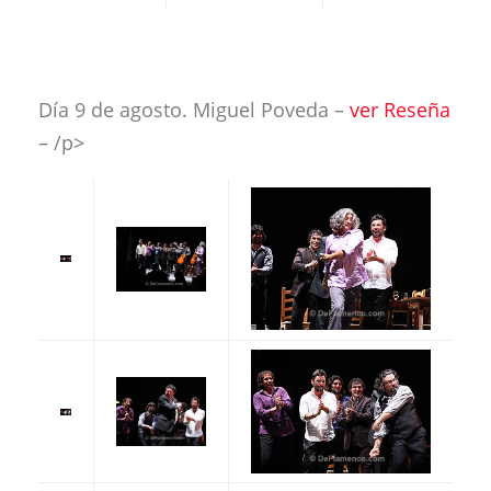
Día 9 de agosto. Miguel Poveda
–
ver Reseña
– /p>