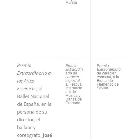
Premio
Premio
Presentación
Extraordinario de
Extraordin
del libro
carácter especial
, a
ario de
“
Crónicas del
la Concurso
carácter
Festival
Nacional de Arte
especial
,
Internacional
Flamenco de
al Festival
del Cante de
Córdoba
de Jerez
las Minas
”
(recoge
obra de D.
J.M.
Asensio Sáez
Gamboa,
y de D. José
de los
Alfonso Pérez
Jartibles
de Jerez)
Especial 50 Festival Internacional del Cante
de las Minas. Seguimiento diario, reseñas,
fotografías, agenda cultural, concurso,