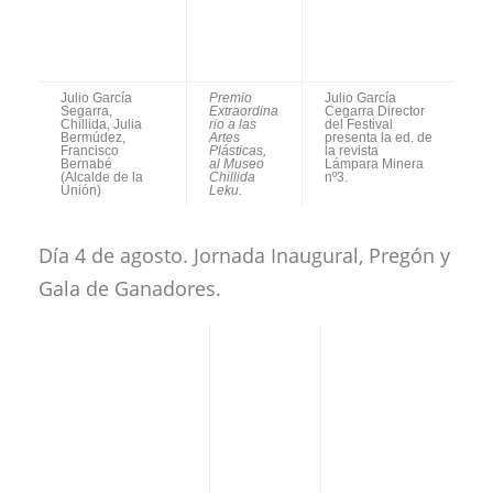
Borja Evora (El Filón
José A.
Ana Morales (
2009)
Cortés
El Desplante
(Bordón
2009)
minero
2009)