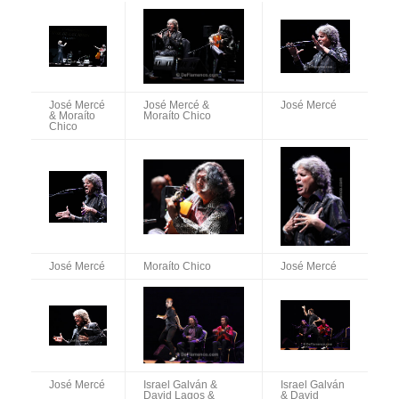
José Mercé
José Mercé &
José Mercé
& Moraíto
Moraíto Chico
Chico
José Mercé
Moraíto Chico
José Mercé
José Mercé
Israel Galván &
Israel Galván
David Lagos &
& David