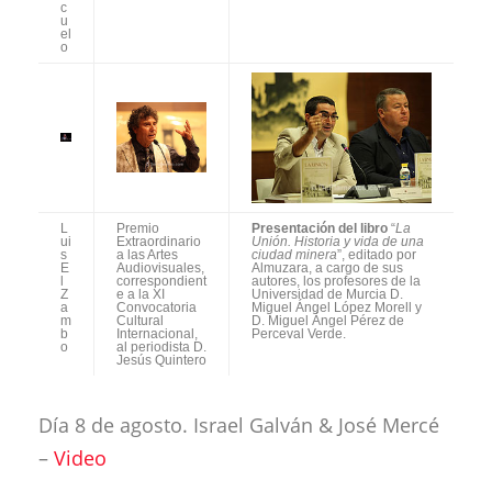
c
u
el
o
L
Premio
Presentación del libro
“
La
ui
Extraordinario
Unión. Historia y vida de una
s
a las Artes
ciudad minera
”, editado por
E
Audiovisuales,
Almuzara, a cargo de sus
l
correspondient
autores, los profesores de la
Z
e a la XI
Universidad de Murcia D.
a
Convocatoria
Miguel Ángel López Morell y
m
Cultural
D. Miguel Ángel Pérez de
b
Internacional,
Perceval Verde.
o
al periodista D.
Jesús Quintero
Día 8 de agosto. Israel Galván & José Mercé
–
Video