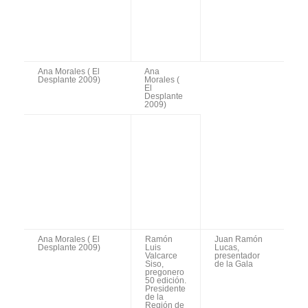
Premio
Premio
Premio
Extraordin
Extraordinario
Extraordinario a
ario de
de carácter
carácter
especial
, a la
las Artes
especial
,
Bienal de
al Festival
Flamenco de
Escénicas
, al
Internacio
Sevilla
nal de
Ballet Nacional
Música y
Danza de
de España, en la
Granada
persona de su
director, el
bailaor y
coreógrafo,
José
Antonio
.