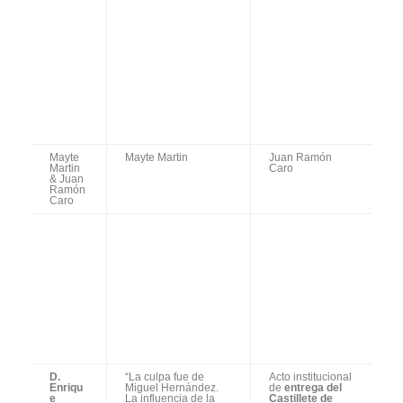
Mayte
Mayte Martin
Juan Ramón
Marti
Caro
n &
Juan
Ramó
n
Caro
D.
“La culpa fue de
Acto institucional
Enriq
Miguel Hernández. La
de
entrega del
ue
influencia de la poesía
Castillete de Oro
More
en la música de
del Festival a D.
nte
Enrique Morente”
Enrique Morente
Cotel
Juan Vergillos
Cotelo
o