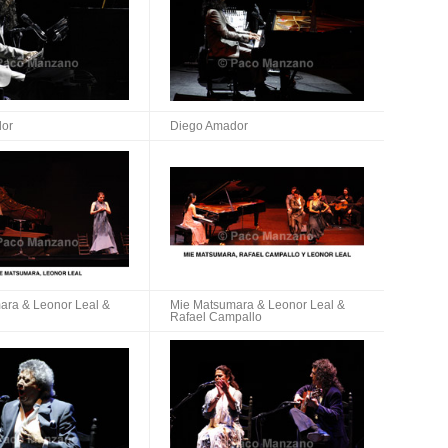
or
Diego Amador
ara & Leonor Leal
&
Mie Matsumara & Leonor Leal &
Rafael Campallo