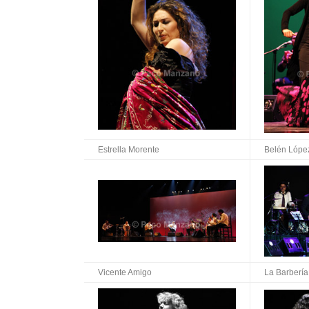
Estrella Morente
Belén Lópe
Vicente Amigo
La Barbería