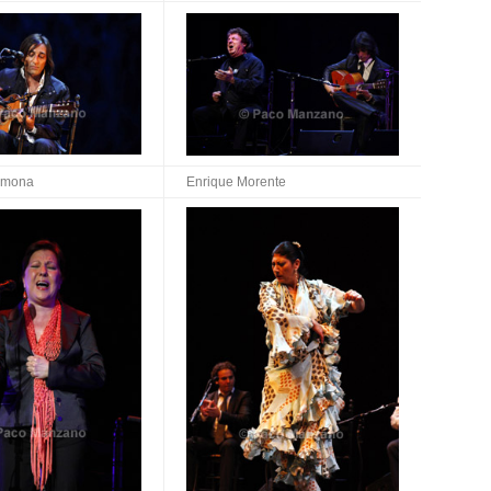
rmona
Enrique Morente