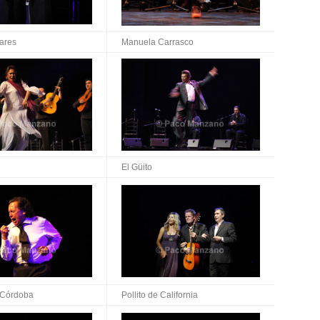
ares
Manuela Carrasco
El Güito
 Córdoba
Pollito de California