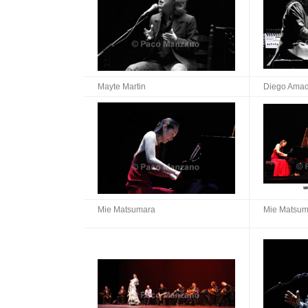
Mayte Martin
Diego Amad
Mie Matsumara
Mie Matsum