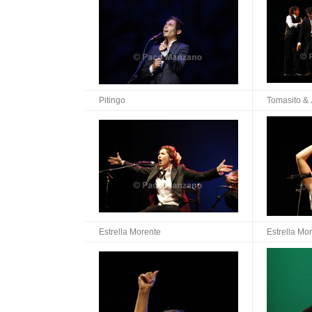
Pitingo
Tomasito & 
Estrella Morente
Estrella Mo