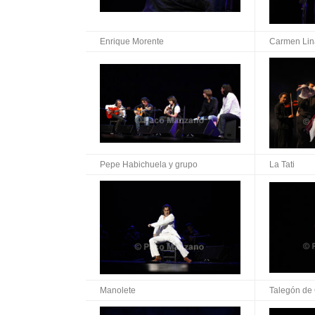
Enrique Morente
Carmen Lin
Pepe Habichuela y grupo
La Tati
Manolete
Talegón de