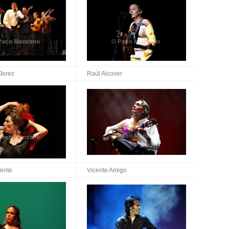
Jerez
Raúl Alcover
rente
Vicente Amigo