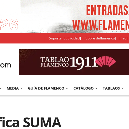
[Soporte, publicidad]
[Sobre deflamenco]
[Faq]
MEDIA
GUÍA DE FLAMENCO
CATÁLOGO
TABLAOS
áfica SUMA