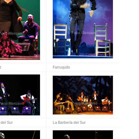
z
Farruquito
 del Sur
La Barbería del Sur