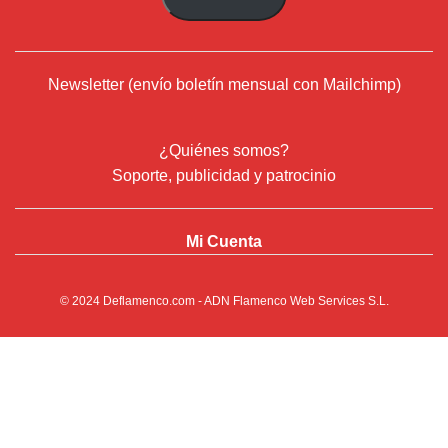
Newsletter (envío boletín mensual con Mailchimp)
¿Quiénes somos?
Soporte, publicidad y patrocinio
Mi Cuenta
© 2024
Deflamenco.com
- ADN Flamenco Web Services S.L.