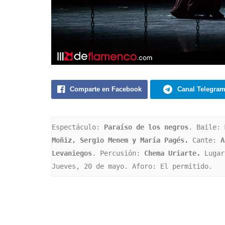
Comparte en Facebook
Canal Telegra
Espectáculo: 
Paraíso de los negros
. Baile: 
Moñiz, Sergio Menem y María Pagés.
 Cante: 
A
Levaniegos
. Percusión:
 Chema Uriarte.
 Lugar
Jueves, 20 de mayo. Aforo: El permitido.