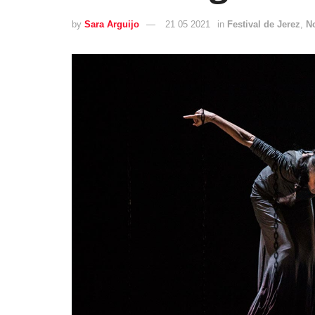
by
Sara Arguijo
21 05 2021
in
Festival de Jerez
,
N