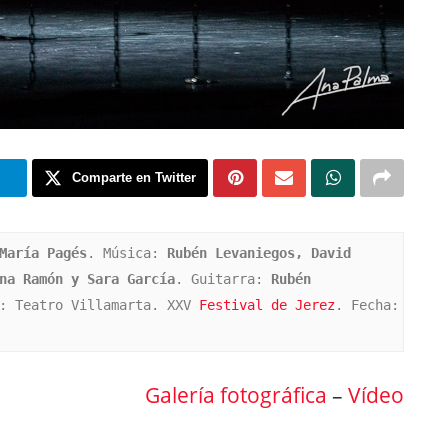
m
Comparte en Twitter
María Pagés
. Música: 
Rubén Levaniegos, David 
na Ramón y Sara García
. Guitarra: 
Rubén 
: Teatro Villamarta. XXV
 Festival de Jerez
. Fecha: 
Galería fotográfica
–
Vídeo