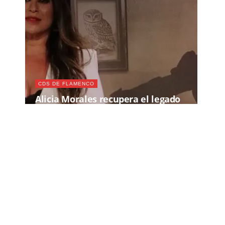
CDS DE FLAMENCO
Alicia Morales recupera el legado
de El Mochuelo en su tercer álbum
de cante jondo
Nuestro Twitter - Síguenos
Recomendamos