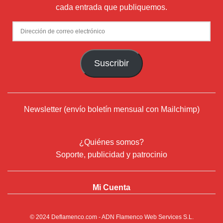
cada entrada que publiquemos.
Dirección
de
correo
Suscribir
electrónico
Newsletter (envío boletín mensual con Mailchimp)
¿Quiénes somos?
Soporte, publicidad y patrocinio
Mi Cuenta
© 2024
Deflamenco.com
- ADN Flamenco Web Services S.L.