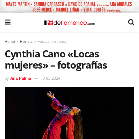
Home
Revista
Festival de Jerez
Cynthia Cano «Locas
mujeres» – fotografías
by
Ana Palma
8 03 2024