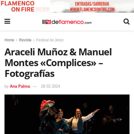
Home
Revista
Festival de Jerez
Araceli Muñoz & Manuel
Montes «Complices» –
Fotografías
by
Ana Palma
28 02 2024