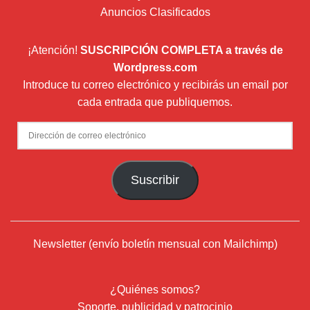
Anuncios Clasificados
¡Atención!
SUSCRIPCIÓN COMPLETA a través de
Wordpress.com
Introduce tu correo electrónico y recibirás un email por
cada entrada que publiquemos.
Dirección
de
correo
Suscribir
electrónico
Newsletter (envío boletín mensual con Mailchimp)
¿Quiénes somos?
Soporte, publicidad y patrocinio