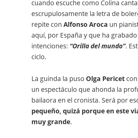
cuando escuche como Colina cant
escrupulosamente la letra de bolero
repite con
Alfonso Aroca
un pianis
aquí, por España y que ha grabado 
intenciones:
“Orilla del mundo”
. Es
ciclo.
La guinda la puso
Olga Pericet
con
un espectáculo que ahonda la prof
bailaora en el cronista. Será por e
pequeño, quizá porque en este via
muy grande
.