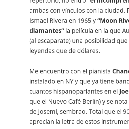
repertorio, no entró
“el Incompre
ambas con vínculos con la ciudad. 
Ismael Rivera en 1965 y
“Moon Riv
diamantes”
la película en la que 
(al escaparate) una posibilidad que
leyendas que de dólares.
Me encuentro con el pianista
Chan
instalado en NY y que ya tiene ban
cuantos hispanoparlantes en el
Joe
que el Nuevo Café Berlín) y se not
de Josemi, sembrao. Total que el 9
aprecian la letra de estos instrumen