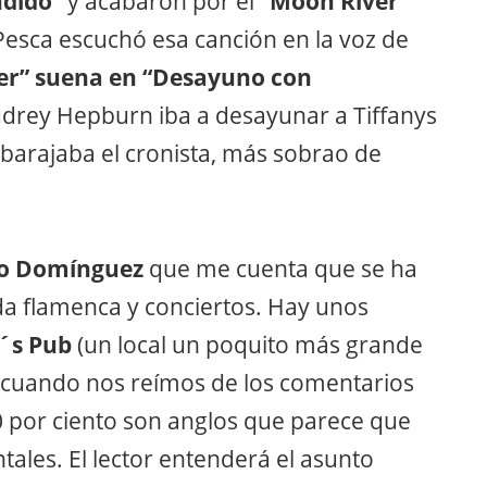
ndido”
y acabaron por el
“Moon River”
Pesca escuchó esa canción en la voz de
er” suena en “Desayuno con
Audrey Hepburn iba a desayunar a Tiffanys
 barajaba el cronista, más sobrao de
o Domínguez
que me cuenta que se ha
da flamenca y conciertos. Hay unos
´s Pub
(un local un poquito más grande
a cuando nos reímos de los comentarios
0 por ciento son anglos que parece que
tales. El lector entenderá el asunto