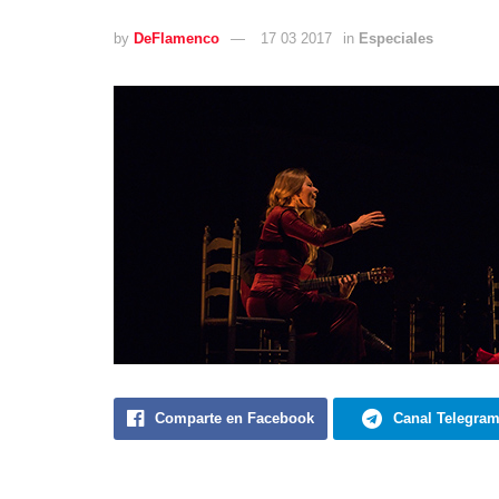
by
DeFlamenco
17 03 2017
in
Especiales
Comparte en Facebook
Canal Telegra