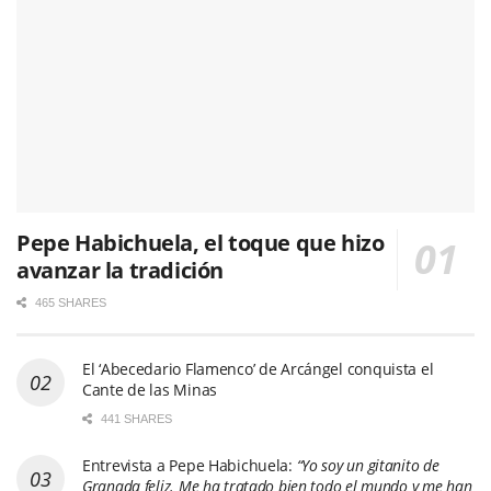
Pepe Habichuela, el toque que hizo
avanzar la tradición
465 SHARES
El ‘Abecedario Flamenco’ de Arcángel conquista el
Cante de las Minas
441 SHARES
Entrevista a Pepe Habichuela:
“Yo soy un gitanito de
Granada feliz. Me ha tratado bien todo el mundo y me han