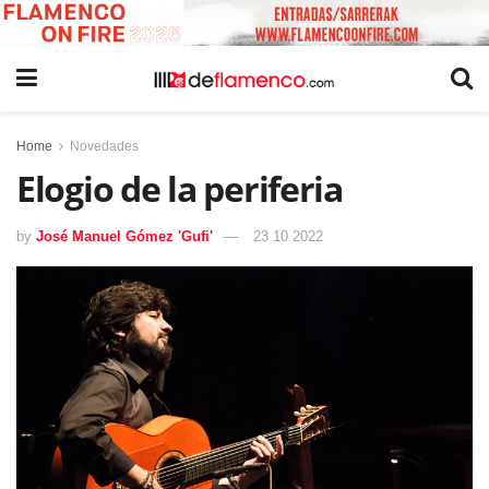
Home
Novedades
Elogio de la periferia
by
José Manuel Gómez 'Gufi'
23 10 2022