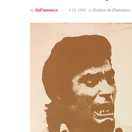
by
DeFlamenco
6 01 1988
in
Vinilos de Flamenco