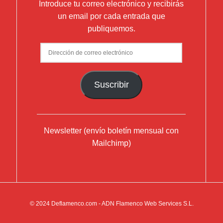
Introduce tu correo electrónico y recibirás
un email por cada entrada que
publiquemos.
Dirección
de
correo
Suscribir
electrónico
Newsletter (envío boletín mensual con
Mailchimp)
© 2024
Deflamenco.com
- ADN Flamenco Web Services S.L.