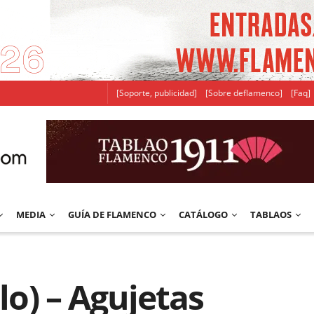
[Soporte, publicidad]
[Sobre deflamenco]
[Faq]
MEDIA
GUÍA DE FLAMENCO
CATÁLOGO
TABLAOS
ilo) – Agujetas