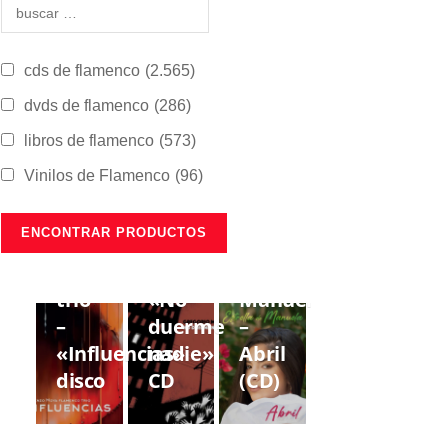
cds de flamenco
(2.565)
dvds de flamenco
(286)
libros de flamenco
(573)
Vinilos de Flamenco
(96)
CDS DE
CDS DE
CDS DE
FLAMENCO
FLAMENCO
FLAMENCO
Lorenzo
Gregorio
Estrella
Moya
Moya
de
trío
«No
Manuela
–
duerme
–
«Influencias»
nadie»
Abril
disco
CD
(CD)