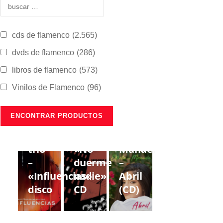
cds de flamenco
(2.565)
dvds de flamenco
(286)
libros de flamenco
(573)
Vinilos de Flamenco
(96)
CDS DE
CDS DE
CDS DE
FLAMENCO
FLAMENCO
FLAMENCO
Lorenzo
Gregorio
Estrella
Moya
Moya
de
trío
«No
Manuela
–
duerme
–
«Influencias»
nadie»
Abril
disco
CD
(CD)