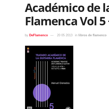
Académico de l
Flamenca Vol 5
by
DeFlamenco
20 05 2013
in
libros de flamenco