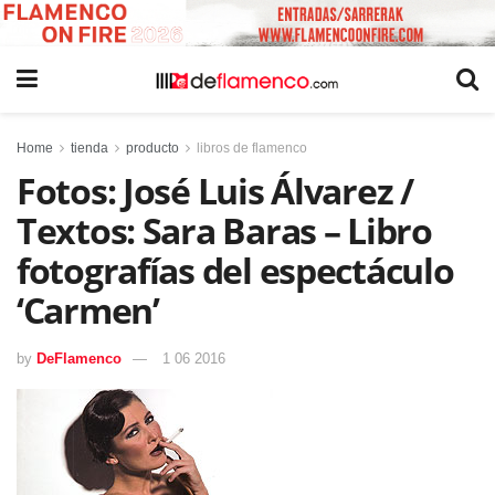
Home
tienda
producto
libros de flamenco
Fotos: José Luis Álvarez /
Textos: Sara Baras – Libro
fotografías del espectáculo
‘Carmen’
by
DeFlamenco
1 06 2016