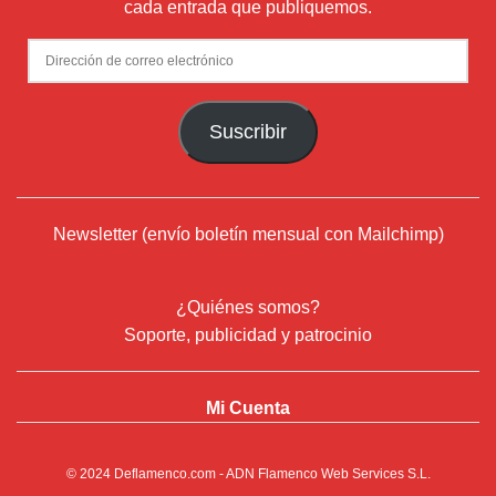
cada entrada que publiquemos.
Dirección
de
correo
Suscribir
electrónico
Newsletter (envío boletín mensual con Mailchimp)
¿Quiénes somos?
Soporte, publicidad y patrocinio
Mi Cuenta
© 2024
Deflamenco.com
- ADN Flamenco Web Services S.L.