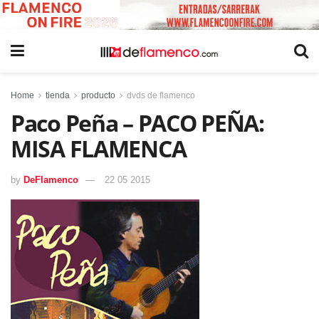
Home
tienda
producto
dvds de flamenco
Paco Peña – PACO PEÑA:
MISA FLAMENCA
by
DeFlamenco
22 05 2015