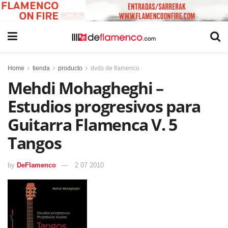
Home
tienda
producto
dvds de flamenco
Mehdi Mohagheghi –
Estudios progresivos para
Guitarra Flamenca V. 5
Tangos
by
DeFlamenco
2 07 2010