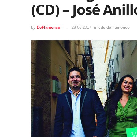
(CD) – José Anil
by
DeFlamenco
28 06 2017
in
cds de flamenco