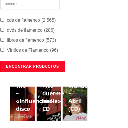
cds de flamenco
(2.565)
dvds de flamenco
(286)
libros de flamenco
(573)
Vinilos de Flamenco
(96)
CDS DE
CDS DE
CDS DE
FLAMENCO
FLAMENCO
FLAMENCO
Lorenzo
Gregorio
Estrella
Moya
Moya
de
trío
«No
Manuela
–
duerme
–
«Influencias»
nadie»
Abril
disco
CD
(CD)