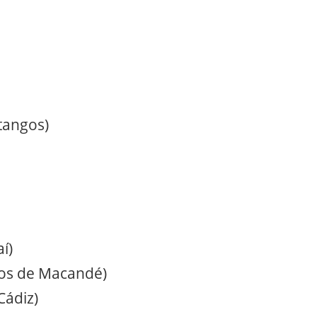
tangos)
í)
os de Macandé)
Cádiz)