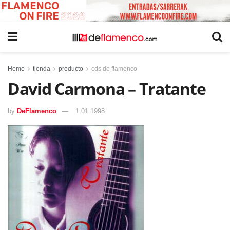
Home
tienda
producto
cds de flamenco
David Carmona – Tratante
by
DeFlamenco
1 01 1998