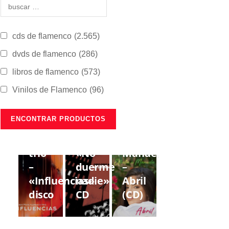
cds de flamenco
(2.565)
dvds de flamenco
(286)
libros de flamenco
(573)
Vinilos de Flamenco
(96)
CDS DE
CDS DE
CDS DE
FLAMENCO
FLAMENCO
FLAMENCO
Lorenzo
Gregorio
Estrella
Moya
Moya
de
trío
«No
Manuela
–
duerme
–
«Influencias»
nadie»
Abril
disco
CD
(CD)