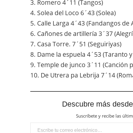
3. Romero 4´11 (Tangos)
4. Solea del Loco 6´43 (Solea)
5. Calle Larga 4´43 (Fandangos de 
6. Cañones de artillería 3´37 (Alegr
7. Casa Torre. 7´51 (Seguiriyas)
8. Dame la espuela 4´53 (Taranto 
9. Temple de junco 3´11 (Canción p
10. De Utrera pa Lebrija 7´14 (Rom
Descubre más desde
Suscríbete y recibe las últi
Escribe tu correo electrónico…