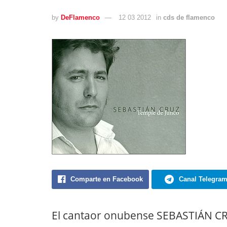
by
DeFlamenco
12 03 2012
in
cds de flamenco
Comparte en Facebook
Canal Telegra
El cantaor onubense SEBASTIÁN CR