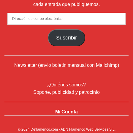
cada entrada que publiquemos.
Dirección
de
correo
Suscribir
electrónico
Newsletter (envío boletín mensual con Mailchimp)
¿Quiénes somos?
Soporte, publicidad y patrocinio
Mi Cuenta
© 2024
Deflamenco.com
- ADN Flamenco Web Services S.L.