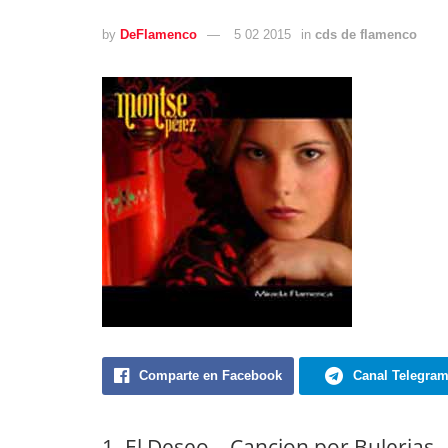
by
DeFlamenco
5 02 2015
in
cds de flamenco
Comparte en Facebook
Canal Telegra
1. El Deseo – Cancion por Bulerias