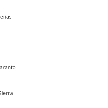
ueñas
Taranto
Sierra