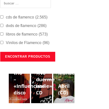
cds de flamenco
(2.565)
dvds de flamenco
(286)
libros de flamenco
(573)
Vinilos de Flamenco
(96)
CDS DE
CDS DE
CDS DE
FLAMENCO
FLAMENCO
FLAMENCO
Lorenzo
Gregorio
Estrella
Moya
Moya
de
trío
«No
Manuela
–
duerme
–
«Influencias»
nadie»
Abril
disco
CD
(CD)