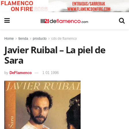
Home
tienda
producto
cds de flamenco
Javier Ruibal – La piel de
Sara
by
DeFlamenco
1 01 1996