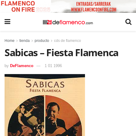
Home
tienda
producto
cds de flamenco
Sabicas – Fiesta Flamenca
by
DeFlamenco
1 01 1996