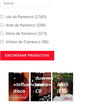
cds de flamenco
(2.565)
dvds de flamenco
(286)
libros de flamenco
(573)
Vinilos de Flamenco
(96)
CDS DE
CDS DE
CDS DE
FLAMENCO
FLAMENCO
FLAMENCO
Lorenzo
Gregorio
Estrella
Moya
Moya
de
trío
«No
Manuela
–
duerme
–
«Influencias»
nadie»
Abril
disco
CD
(CD)