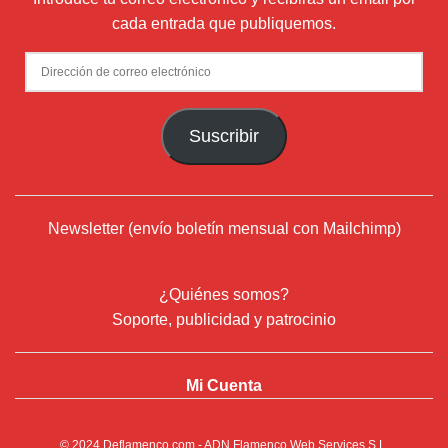
cada entrada que publiquemos.
Dirección
de
correo
Suscribir
electrónico
Newsletter (envío boletín mensual con Mailchimp)
¿Quiénes somos?
Soporte, publicidad y patrocinio
Mi Cuenta
© 2024
Deflamenco.com
- ADN Flamenco Web Services S.L.