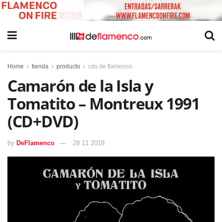
Home
tienda
producto
cds de flamenco
Camarón de la Isla y
Tomatito – Montreux 1991
(CD+DVD)
by
DeFlamenco
28 11 2018