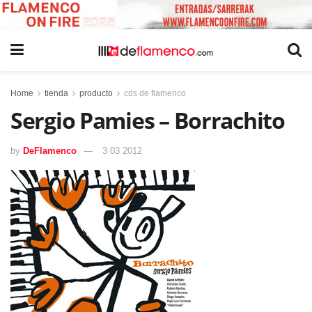
Home
tienda
producto
cds de flamenco
Sergio Pamies – Borrachito
by
DeFlamenco
3 03 2012