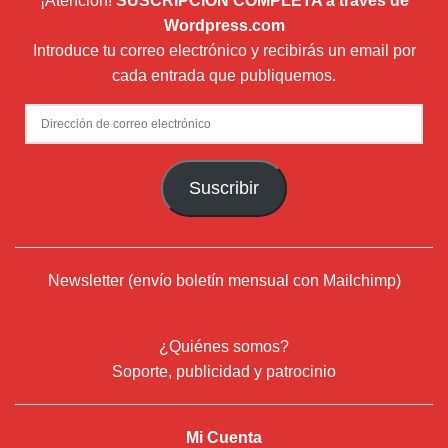
¡Atención!
SUSCRIPCIÓN COMPLETA a través de
Wordpress.com
Introduce tu correo electrónico y recibirás un email por
cada entrada que publiquemos.
Dirección
de
correo
Suscribir
electrónico
Newsletter (envío boletín mensual con Mailchimp)
¿Quiénes somos?
Soporte, publicidad y patrocinio
Mi Cuenta