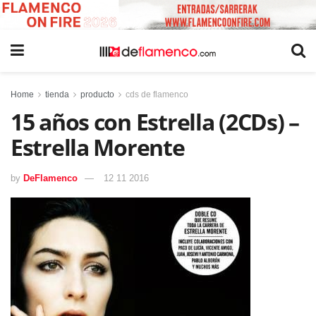
Home
tienda
producto
cds de flamenco
15 años con Estrella (2CDs) –
Estrella Morente
by
DeFlamenco
12 11 2016