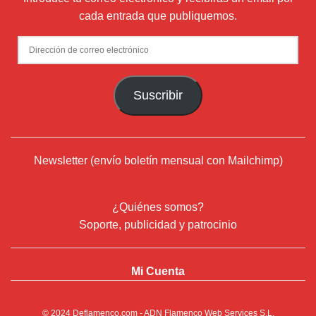
cada entrada que publiquemos.
Dirección
de
correo
Suscribir
electrónico
Newsletter (envío boletín mensual con Mailchimp)
¿Quiénes somos?
Soporte, publicidad y patrocinio
Mi Cuenta
© 2024
Deflamenco.com
- ADN Flamenco Web Services S.L.