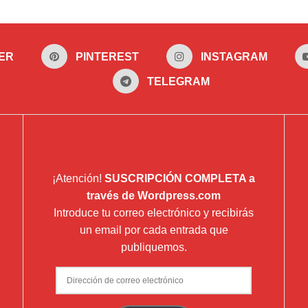
ER
PINTEREST
INSTAGRAM
TELEGRAM
¡Atención!
SUSCRIPCIÓN COMPLETA a
través de Wordpress.com
Introduce tu correo electrónico y recibirás
un email por cada entrada que
publiquemos.
Dirección
de